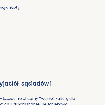
iej ankiety
yjaciół, sąsiadów i
w Szczecinie chcemy Tworzyć kulturę dla
jomych. Daj nam szansę Cię zaciekawić