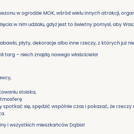
ezonu w ogrodzie MOK, wśród wielu innych atrakcji, org
ęcia w nim udziału, gdyż jest to świetny pomysł, aby W
abawki, płyty, dekoracje albo inne rzeczy, z których już ni
hli targ – niech znajdą nowego właściciela!
awcy,
owaniu stoiska,
 atmosferę
y spotkać się, spędzić wspólnie czas i pokazać, że rzecz
ta.
ny i wszystkich mieszkańców Dąbia!