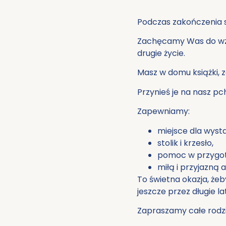
Podczas zakończenia s
Zachęcamy Was do wzi
drugie życie.
Masz w domu książki, z
Przynieś je na nasz pc
Zapewniamy:
miejsce dla wyst
stolik i krzesło,
pomoc w przygot
miłą i przyjazną
To świetna okazja, żeb
jeszcze przez długie la
Zapraszamy całe rodzi