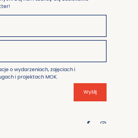
tter!
je o wydarzeniach, zajęciach i
ugach i projektach MOK.
Wyślij