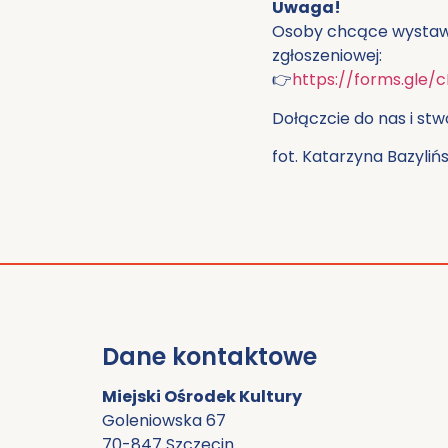
Uwaga!
Osoby chcące wystawić
zgłoszeniowej:
👉
https://forms.gl
Dołączcie do nas i stw
fot. Katarzyna Bazyliń
Dane kontaktowe
Miejski Ośrodek Kultury
Goleniowska 67
70-847 Szczecin