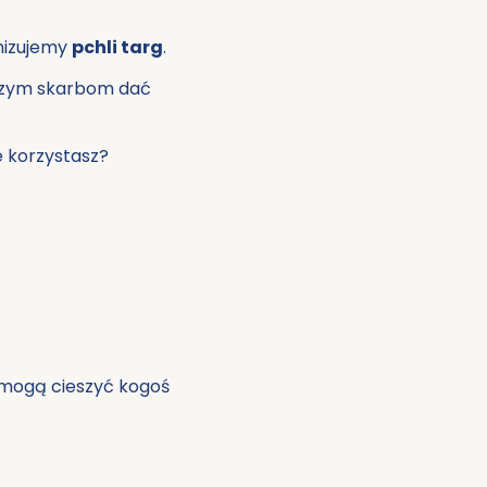
anizujemy
pchli targ
.
aszym skarbom dać
e korzystasz?
y mogą cieszyć kogoś