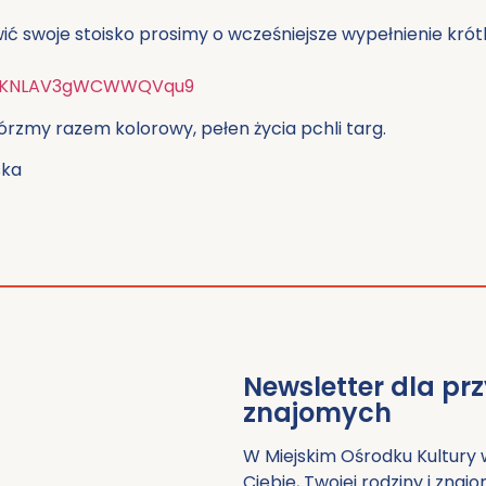
 swoje stoisko prosimy o wcześniejsze wypełnienie krótk
e/cKNLAV3gWCWWQVqu9
órzmy razem kolorowy, pełen życia pchli targ.
ska
Newsletter dla prz
znajomych
W Miejskim Ośrodku Kultury 
Ciebie, Twojej rodziny i zna